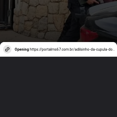
Opening
https://portalms67.com.br/adilsinho-da-cupula-do-jogo-do-bicho-tem-nova-prisao-decretada-no-rj/