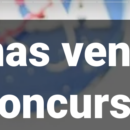
nas ve
oncur