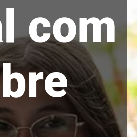
al com
obre
.