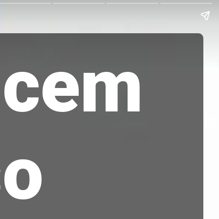
ncem
so