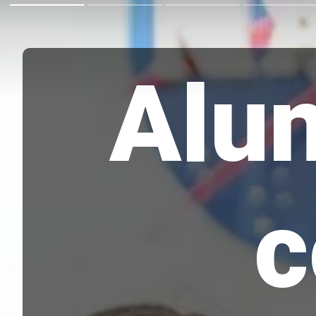
Alu
c