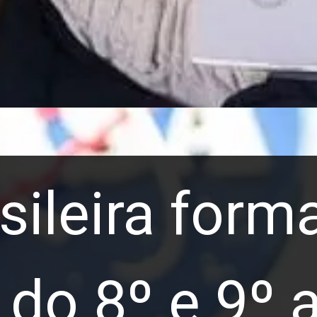
sileira form
 do 8º e 9º 