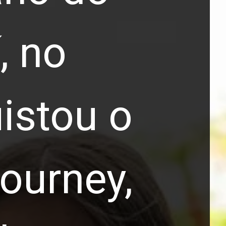
, no
uistou o
Journey,