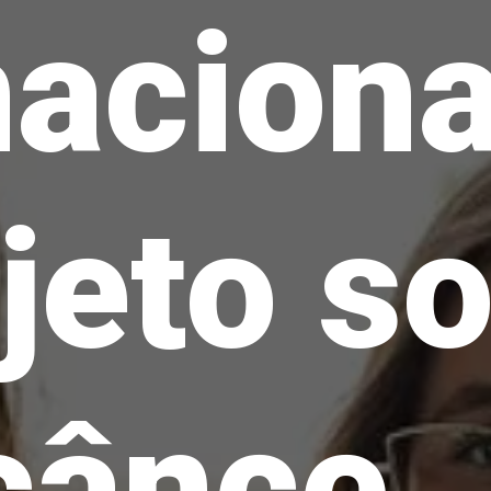
nacion
jeto s
cânce..