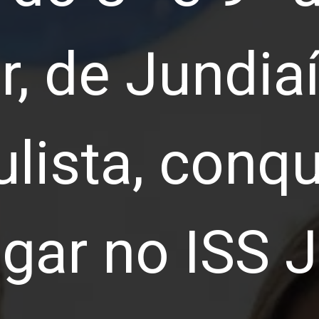
r, de Jundiaí
ulista, conq
ugar no ISS 