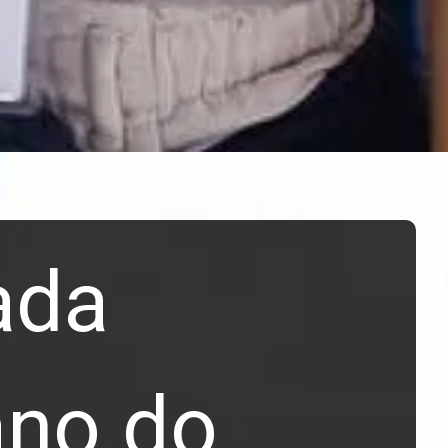
ada
ano do