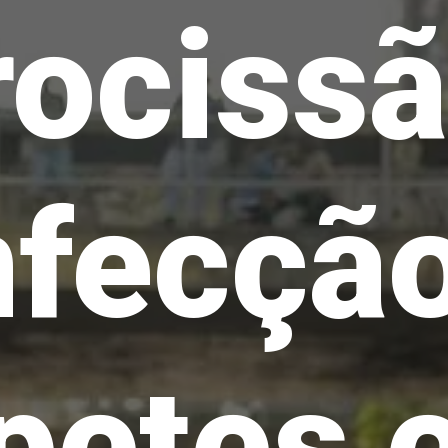
rocissã
fecçã
petes e