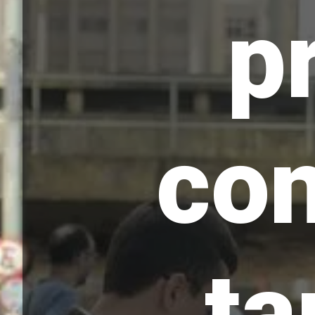
p
con
ta