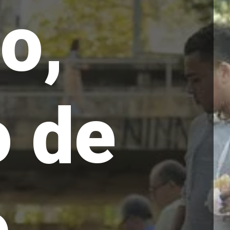
o,
o de
...