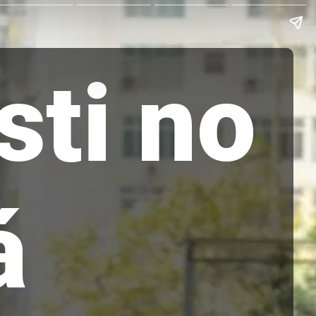
sti no
á