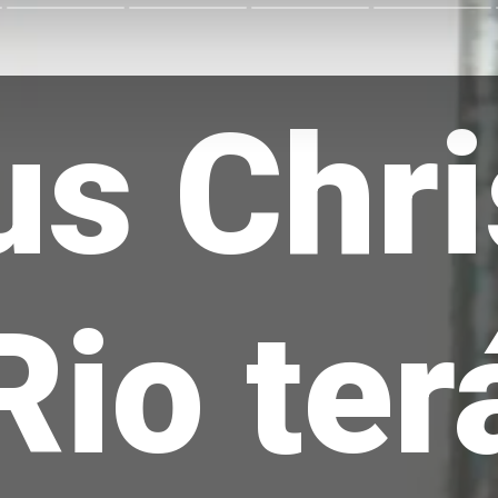
s Chri
Rio ter