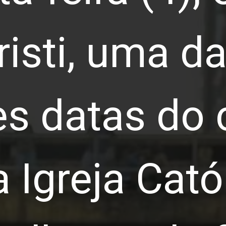
isti, uma d
s datas do 
a Igreja Cató