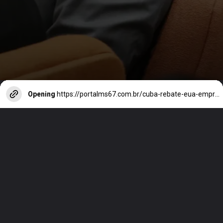
Opening
https://portalms67.com.br/cuba-rebate-eua-empresas-cubanas-foram-construidas-contra-bloqueio/