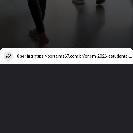
Opening
https://portalms67.com.br/enem-2026-estudante-do-pe-de-meia-e-isento-da-taxa-de-inscricao/