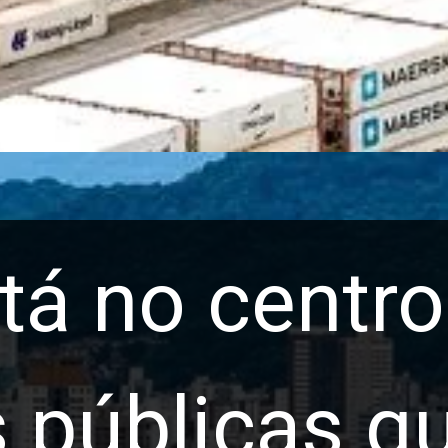
stá no centr
 públicas q