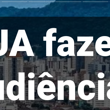
UA faz
udiênci