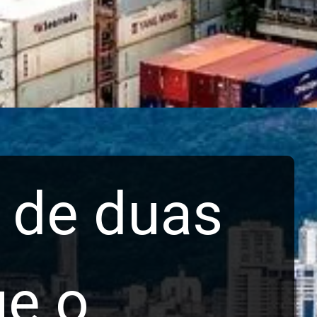
o de duas
ue o