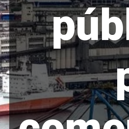
púb
comer