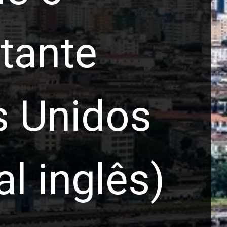
ntante
s Unidos
l inglês)