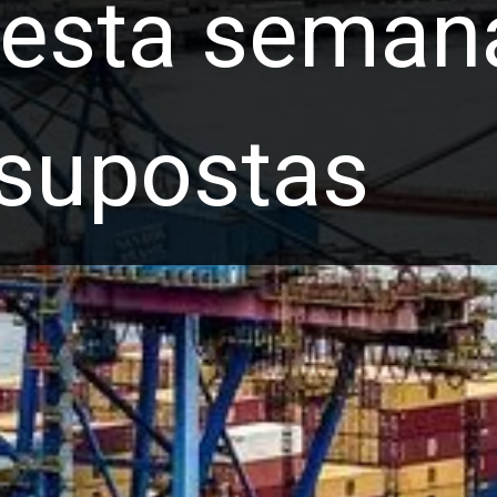
esta seman
 supostas