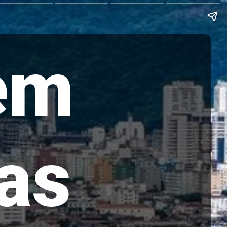
em
as