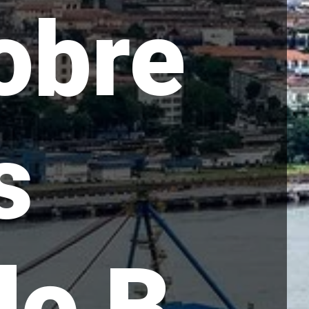
obre
s
o B...