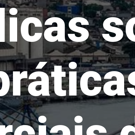
licas s
prática
ciais d