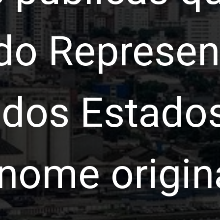
 do Represe
 dos Estado
nome origina