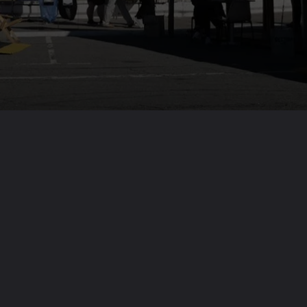
Opening
https://portalms67.com.br/feriado-em-sp-tem-programacao-gratuita-em-feira-do-livro-no-pacaembu/