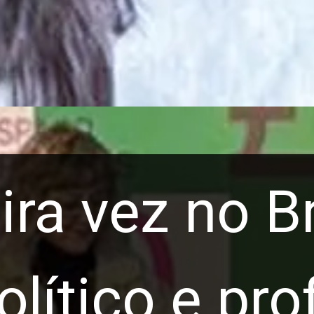
ra vez no Br
olítico e pr