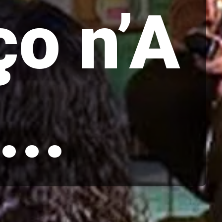
o n’A
...