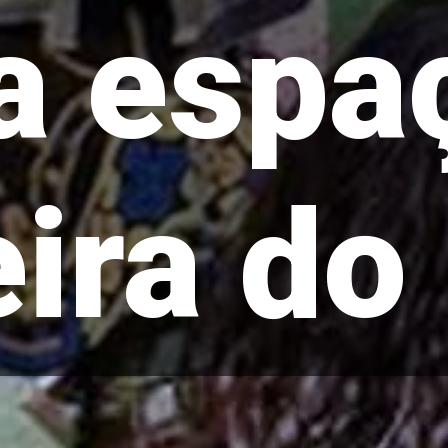
a espaç
ira do 