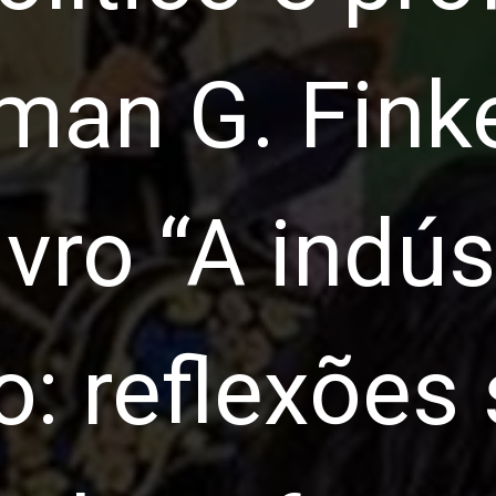
man G. Finke
ivro “A indús
: reflexões 