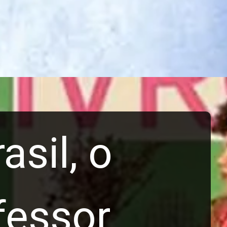
asil, o
ofessor