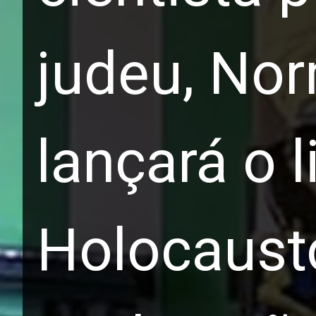
judeu, Nor
lançará o l
Holocausto