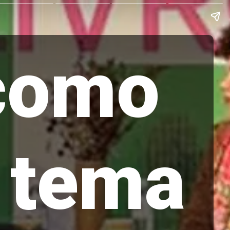
 como
: tema