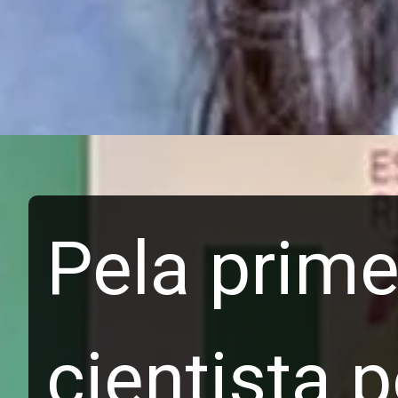
Pela primei
cientista p