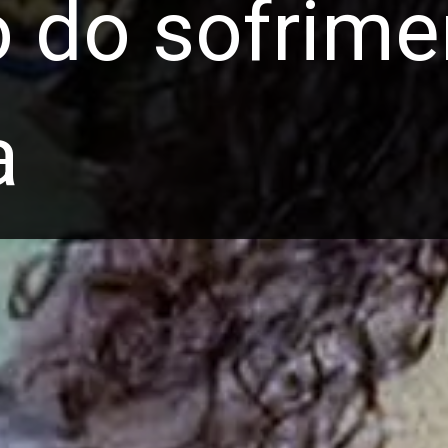
 do sofrime
a