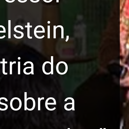
lstein,
tria do
sobre a