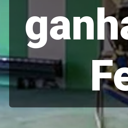
ganh
Fe