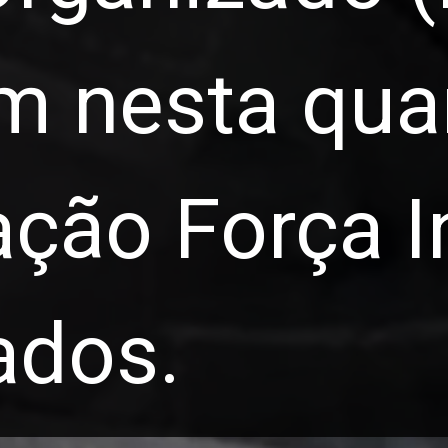
m nesta quar
ação Força In
ados.