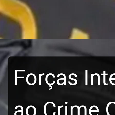
Forças In
ao Crime 