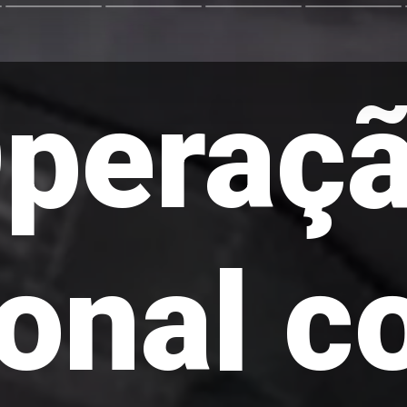
peraç
onal c