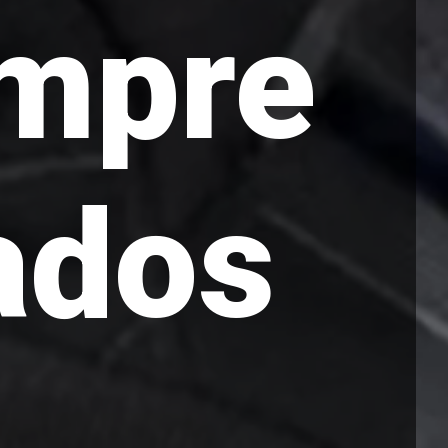
umpre
ados
..