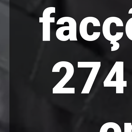
facç
274
e