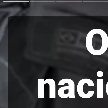
O
naci