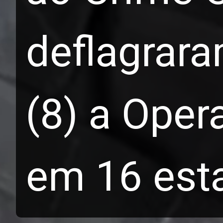
deflagrara
(8) a Oper
em 16 est