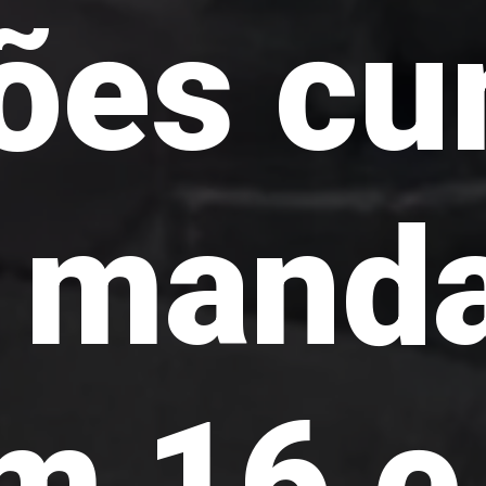
ões c
 mand
m 16 e.