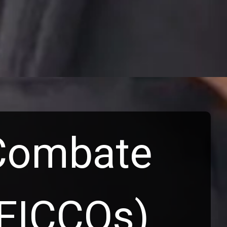
 Combate
(FICCOs)