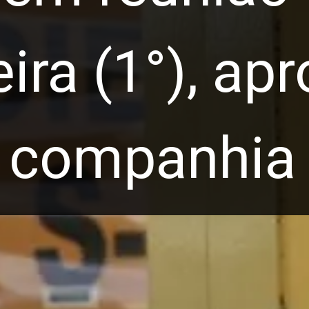
ira (1°), ap
 companhia