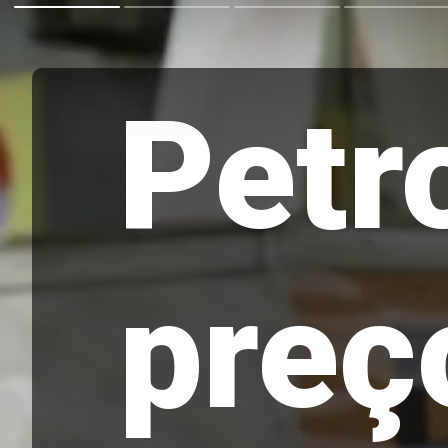
Petr
preç