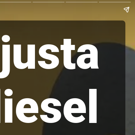
justa
iesel