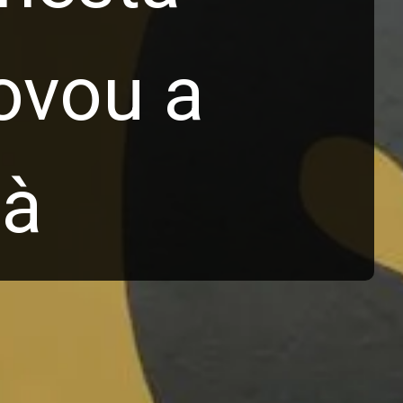
rovou a
 à