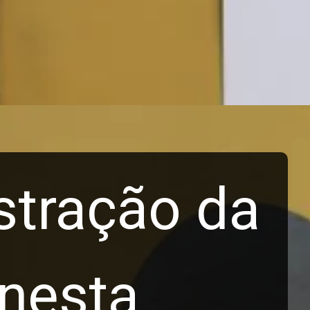
stração da
 nesta