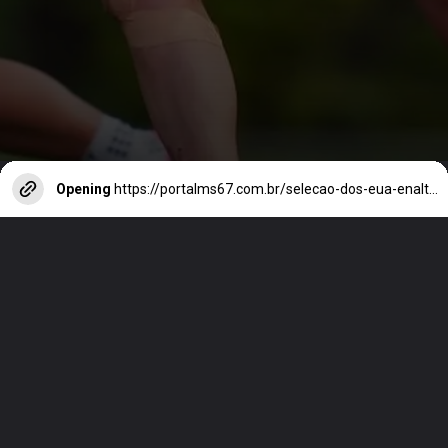
Opening
https://portalms67.com.br/selecao-dos-eua-enaltece-marta-e-ja-mira-a-copa-feminina-no-brasil/