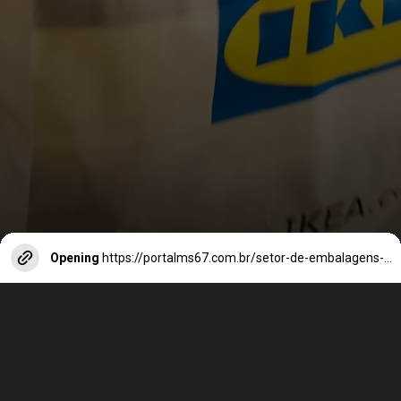
Opening
https://portalms67.com.br/setor-de-embalagens-de-papel-registra-recorde-de-vendas-em-abril/