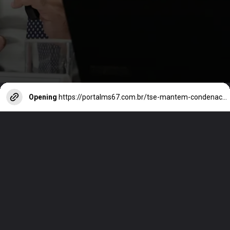
Opening
https://portalms67.com.br/tse-mantem-condenacao-de-claudio-castro-a-inelegibilidade/