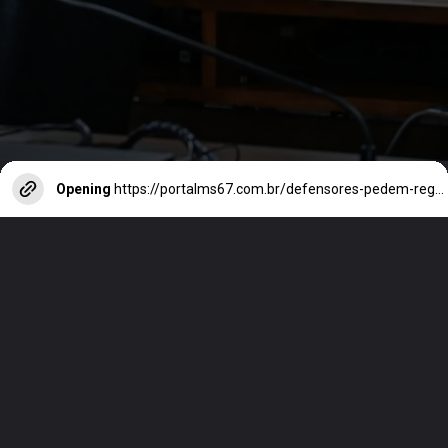
Opening
https://portalms67.com.br/defensores-pedem-regras-mais-rigidas-para-publicidade-das-bets/