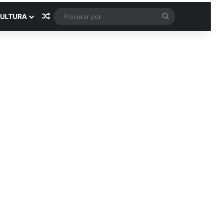
Artigo aleatório
Procurar
ULTURA
por