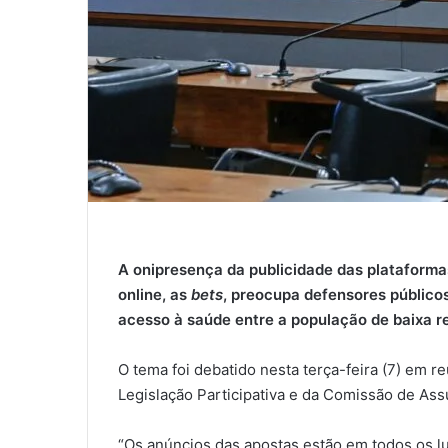
A onipresença da publicidade das plataformas
online, as
bets
, preocupa defensores público
acesso à saúde entre a população de baixa r
O tema foi debatido nesta terça-feira (7) em 
Legislação Participativa e da Comissão de As
“Os anúncios das apostas estão em todos os lu