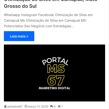
Grosso do Sul
Whatsapp Instagram Facebook Otimização de Sites em
Camapuã Ms Otimização de Sites em Camapuã MS:
Potencialize Seu Negócio com Estratégias…
Leia mais »
portalms67
março 11, 2025
0
1