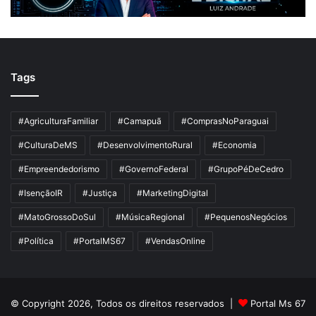
Tags
#AgriculturaFamiliar
#Camapuã
#ComprasNoParaguai
#CulturaDeMS
#DesenvolvimentoRural
#Economia
#Empreendedorismo
#GovernoFederal
#GrupoPéDeCedro
#IsençãoIR
#Justiça
#MarketingDigital
#MatoGrossoDoSul
#MúsicaRegional
#PequenosNegócios
#Política
#PortalMS67
#VendasOnline
© Copyright 2026, Todos os direitos reservados |
Portal Ms 67