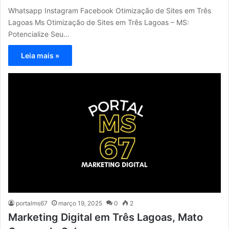
Whatsapp Instagram Facebook Otimização de Sites em Três
Lagoas Ms Otimização de Sites em Três Lagoas – MS:
Potencialize Seu…
Leia mais »
portalms67
março 19, 2025
0
2
Marketing Digital em Três Lagoas, Mato