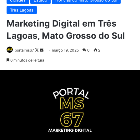
Três Lagoas
Marketing Digital em Três
Lagoas, Mato Grosso do Sul
Follow
Mande
portalms67
março 19, 2025
0
2
on
um
6 minutos de leitura
X
e-
mail