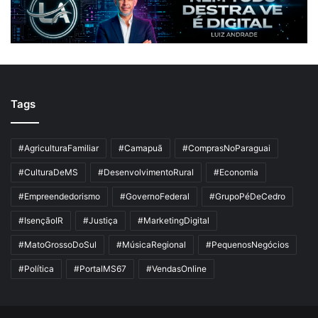
Tags
#AgriculturaFamiliar
#Camapuã
#ComprasNoParaguai
#CulturaDeMS
#DesenvolvimentoRural
#Economia
#Empreendedorismo
#GovernoFederal
#GrupoPéDeCedro
#IsençãoIR
#Justiça
#MarketingDigital
#MatoGrossoDoSul
#MúsicaRegional
#PequenosNegócios
#Política
#PortalMS67
#VendasOnline