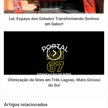
em
Sabor!
LeL Espaço dos Gelados Transformando Sonhos
em Sabor!
Otimização
de
Sites
em
Três
Lagoas,
Mato
Grosso
do
Sul
Otimização de Sites em Três Lagoas, Mato Grosso
do Sul
Artigos relacionados