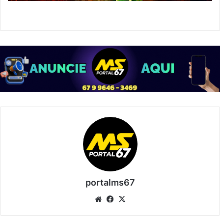
portalms67
Website
Facebook
X