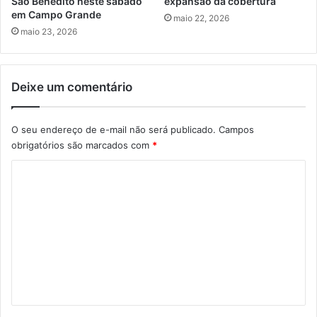
São Benedito neste sábado
expansão da cobertura
em Campo Grande
maio 22, 2026
maio 23, 2026
Deixe um comentário
O seu endereço de e-mail não será publicado.
Campos
obrigatórios são marcados com
*
C
o
m
e
n
t
á