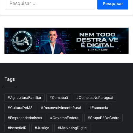
por:
Tags
#AgriculturaFamiliar
#Camapuã
#ComprasNoParaguai
#CulturaDeMS
#DesenvolvimentoRural
#Economia
#Empreendedorismo
#GovernoFederal
#GrupoPéDeCedro
#IsençãoIR
#Justiça
#MarketingDigital