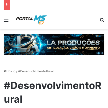
Menu
Pr
Início
/
#DesenvolvimentoRural
#DesenvolvimentoR
ural