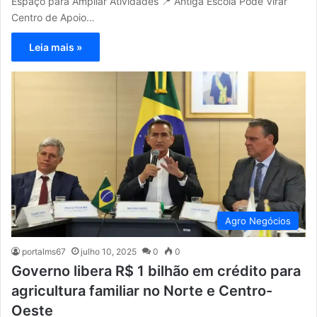
Espaço para Ampliar Atividades 📍 Antiga Escola Pode Virar
Centro de Apoio…
Leia mais »
Agro Negócios
portalms67
julho 10, 2025
0
0
Governo libera R$ 1 bilhão em crédito para
agricultura familiar no Norte e Centro-
Oeste