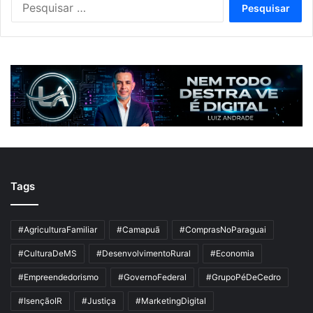
por:
Tags
#AgriculturaFamiliar
#Camapuã
#ComprasNoParaguai
#CulturaDeMS
#DesenvolvimentoRural
#Economia
#Empreendedorismo
#GovernoFederal
#GrupoPéDeCedro
#IsençãoIR
#Justiça
#MarketingDigital