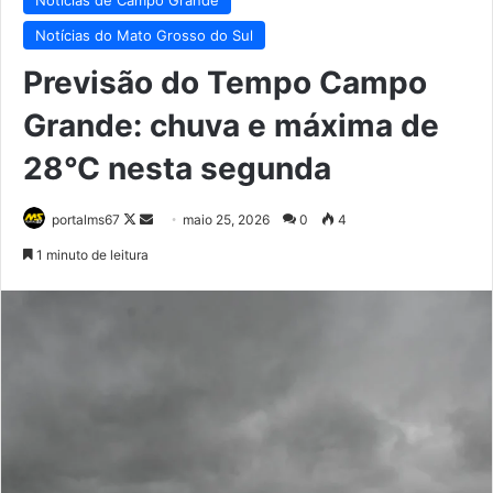
Notícias do Mato Grosso do Sul
Previsão do Tempo Campo
Grande: chuva e máxima de
28°C nesta segunda
Follow
Mande
portalms67
maio 25, 2026
0
4
on
um
1 minuto de leitura
X
e-
mail