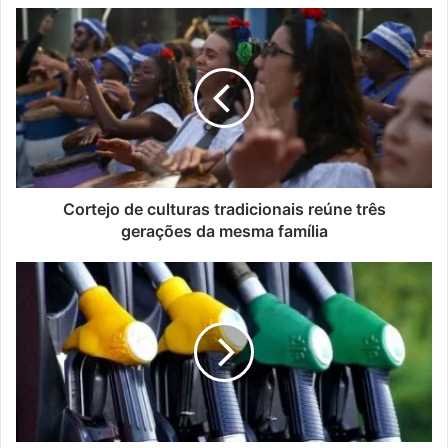
Cortejo
de
culturas
tradicionais
reúne
três
gerações
da
mesma
família
Cortejo de culturas tradicionais reúne três
gerações da mesma família
TV
Brasil:
Caminhos
da
Reportagem
apresenta
os
combustíveis
do