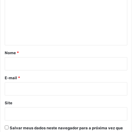
m
e
n
t
á
r
Nome
*
i
o
*
E-mail
*
Site
Salvar meus dados neste navegador para a próxima vez que