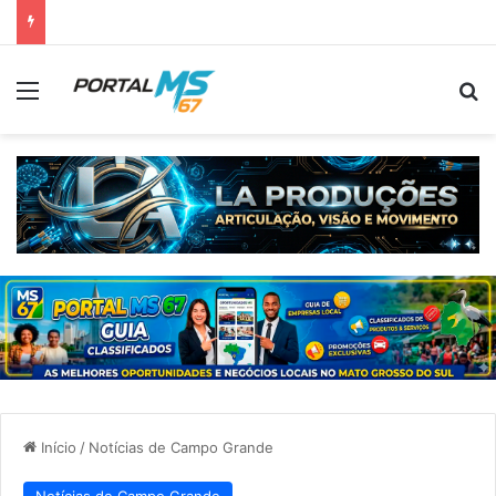
Menu
Pr
Início
/
Notícias de Campo Grande
Notícias de Campo Grande