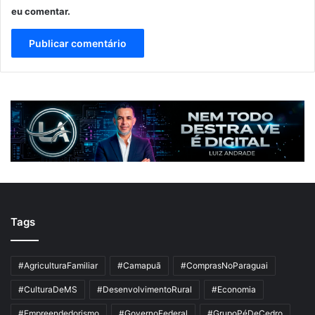
eu comentar.
Tags
#AgriculturaFamiliar
#Camapuã
#ComprasNoParaguai
#CulturaDeMS
#DesenvolvimentoRural
#Economia
#Empreendedorismo
#GovernoFederal
#GrupoPéDeCedro