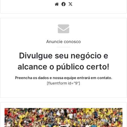
Website
Facebook
X
Anuncie conosco
Divulgue seu negócio e
alcance o público certo!
Preencha os dados e nossa equipe entrará em contato.
[fluentform id="9"]
Suíça
bate
Colômbia