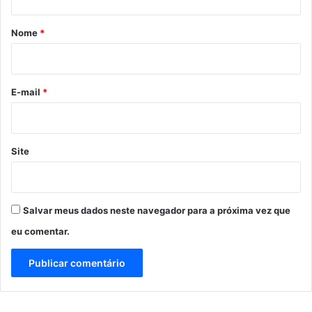
á
r
Nome
*
i
o
*
E-mail
*
Site
Salvar meus dados neste navegador para a próxima vez que
eu comentar.