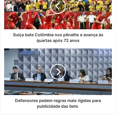
nos
pênaltis
e
avança
às
quartas
após
Suíça bate Colômbia nos pênaltis e avança às
72
quartas após 72 anos
anos
Defensores
pedem
regras
mais
rígidas
para
publicidade
das
bets
Defensores pedem regras mais rígidas para
publicidade das bets