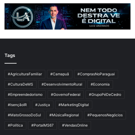
Tags
#AgriculturaFamiliar
#Camapuã
#ComprasNoParaguai
#CulturaDeMS
#DesenvolvimentoRural
#Economia
#Empreendedorismo
#GovernoFederal
#GrupoPéDeCedro
#IsençãoIR
#Justiça
#MarketingDigital
#MatoGrossoDoSul
#MúsicaRegional
#PequenosNegócios
#Política
#PortalMS67
#VendasOnline