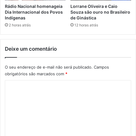
Rádio Nacional homenageia
Lorrane Oliveira e Caio
Dia Internacional dos Povos
Souza são ouro no Brasileiro
Indígenas
de Ginástica
2 horas atrás
12 horas atrás
Deixe um comentário
O seu endereço de e-mail não será publicado.
Campos
obrigatórios são marcados com
*
C
o
m
e
n
t