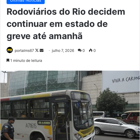
Rodoviários do Rio decidem
continuar em estado de
greve até amanhã
Follow
Mande
portalms67
julho 7, 2026
0
0
on
um
1 minuto de leitura
X
e-
mail