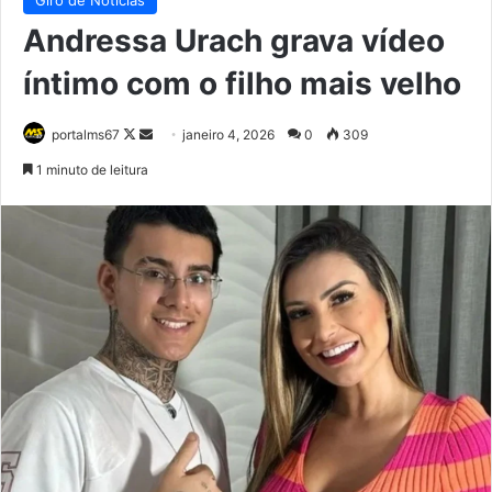
Andressa Urach grava vídeo
íntimo com o filho mais velho
Follow
Mande
portalms67
janeiro 4, 2026
0
309
on
um
1 minuto de leitura
X
e-
mail