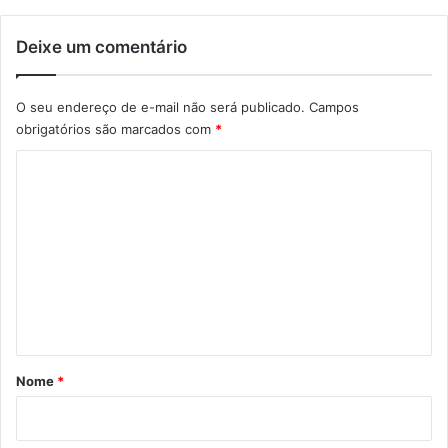
Deixe um comentário
O seu endereço de e-mail não será publicado.
Campos
obrigatórios são marcados com
*
C
o
m
e
n
t
á
r
Nome
*
i
o