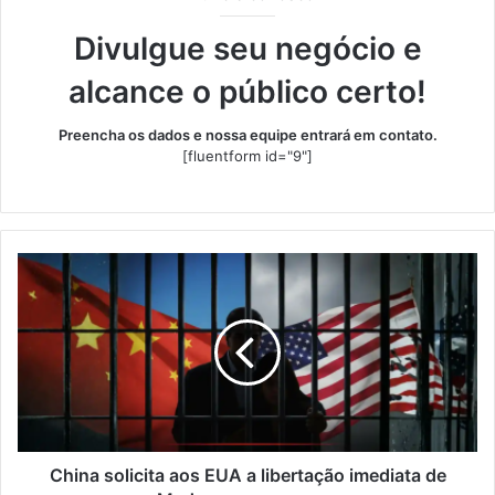
Divulgue seu negócio e
alcance o público certo!
Preencha os dados e nossa equipe entrará em contato.
[fluentform id="9"]
China
solicita
aos
EUA
a
libertação
imediata
de
Maduro
e
China solicita aos EUA a libertação imediata de
sua