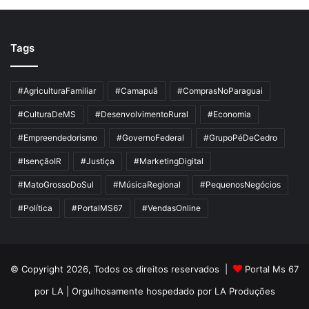
Tags
#AgriculturaFamiliar
#Camapuã
#ComprasNoParaguai
#CulturaDeMS
#DesenvolvimentoRural
#Economia
#Empreendedorismo
#GovernoFederal
#GrupoPéDeCedro
#IsençãoIR
#Justiça
#MarketingDigital
#MatoGrossoDoSul
#MúsicaRegional
#PequenosNegócios
#Política
#PortalMS67
#VendasOnline
© Copyright 2026, Todos os direitos reservados |
Portal Ms 67
por LA
| Orgulhosamente hospedado por
LA Produções