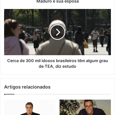
Maduro e sua esposa
esposa
Cerca
de
300
mil
idosos
brasileiros
têm
algum
grau
de
Cerca de 300 mil idosos brasileiros têm algum grau
TEA,
de TEA, diz estudo
diz
estudo
Artigos relacionados