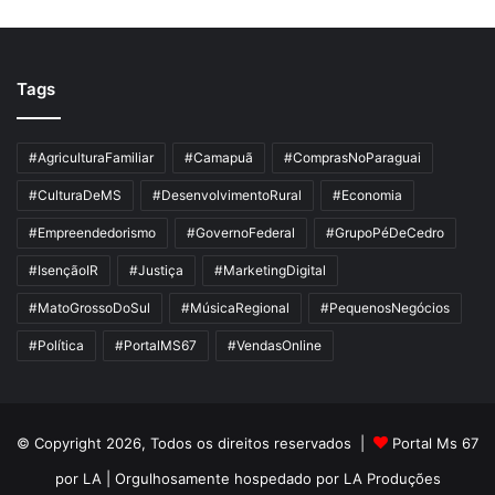
Tags
#AgriculturaFamiliar
#Camapuã
#ComprasNoParaguai
#CulturaDeMS
#DesenvolvimentoRural
#Economia
#Empreendedorismo
#GovernoFederal
#GrupoPéDeCedro
#IsençãoIR
#Justiça
#MarketingDigital
#MatoGrossoDoSul
#MúsicaRegional
#PequenosNegócios
#Política
#PortalMS67
#VendasOnline
© Copyright 2026, Todos os direitos reservados |
Portal Ms 67
por LA
| Orgulhosamente hospedado por
LA Produções