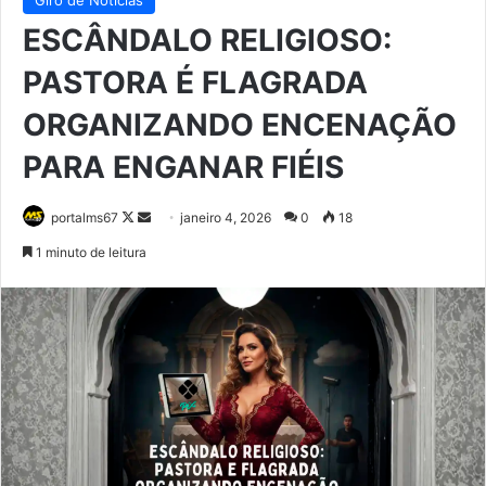
ESCÂNDALO RELIGIOSO:
PASTORA É FLAGRADA
ORGANIZANDO ENCENAÇÃO
PARA ENGANAR FIÉIS
Follow
Mande
portalms67
janeiro 4, 2026
0
18
on
um
1 minuto de leitura
X
e-
mail