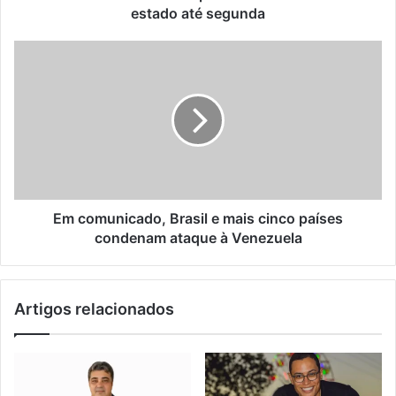
até
estado até segunda
segunda
Em
comunicado,
Brasil
e
mais
cinco
países
condenam
ataque
à
Em comunicado, Brasil e mais cinco países
Venezuela
condenam ataque à Venezuela
Artigos relacionados