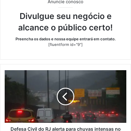
Anuncie conosco
Divulgue seu negócio e
alcance o público certo!
Preencha os dados e nossa equipe entrará em contato.
[fluentform id="9"]
Defesa
Civil
do
RJ
alerta
para
chuvas
intensas
no
estado
Defesa Civil do RJ alerta para chuvas intensas no