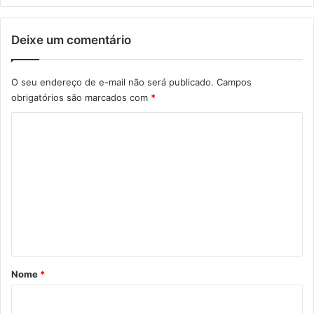
Deixe um comentário
O seu endereço de e-mail não será publicado.
Campos
obrigatórios são marcados com
*
C
o
m
e
n
t
á
r
Nome
*
i
o