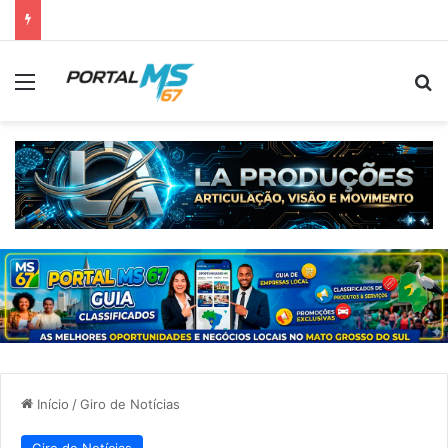
Menu
Pr
Início
/
Giro de Notícias
Giro de Notícias