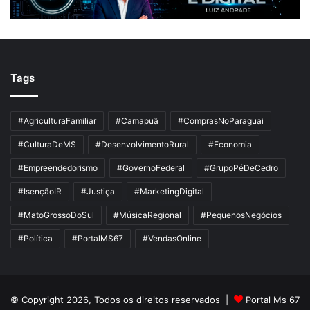
Tags
#AgriculturaFamiliar
#Camapuã
#ComprasNoParaguai
#CulturaDeMS
#DesenvolvimentoRural
#Economia
#Empreendedorismo
#GovernoFederal
#GrupoPéDeCedro
#IsençãoIR
#Justiça
#MarketingDigital
#MatoGrossoDoSul
#MúsicaRegional
#PequenosNegócios
#Política
#PortalMS67
#VendasOnline
© Copyright 2026, Todos os direitos reservados |
Portal Ms 67