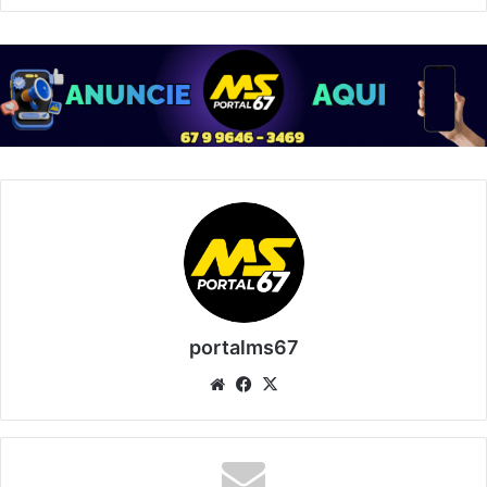
portalms67
Website
Facebook
X