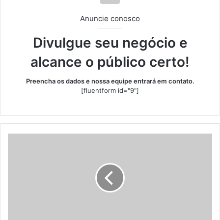
Anuncie conosco
Divulgue seu negócio e
alcance o público certo!
Preencha os dados e nossa equipe entrará em contato.
[fluentform id="9"]
Justiça
dos
EUA
reconhece
liquidação
do
Banco
Master