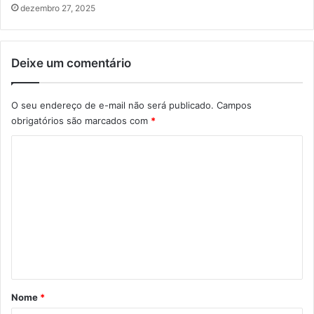
dezembro 27, 2025
Deixe um comentário
O seu endereço de e-mail não será publicado.
Campos
obrigatórios são marcados com
*
C
o
m
e
n
t
á
r
Nome
*
i