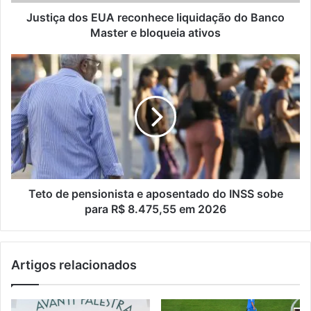
e
bloqueia
Justiça dos EUA reconhece liquidação do Banco
ativos
Master e bloqueia ativos
Teto
de
pensionista
e
aposentado
do
INSS
sobe
para
R$
Teto de pensionista e aposentado do INSS sobe
8.475,55
para R$ 8.475,55 em 2026
em
2026
Artigos relacionados