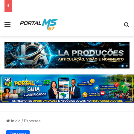
Menu
Pr
Início
/
Esportes
Esportes