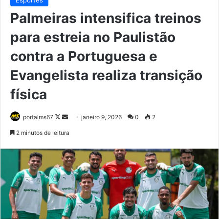
Palmeiras intensifica treinos
para estreia no Paulistão
contra a Portuguesa e
Evangelista realiza transição
física
Follow
Mande
portalms67
janeiro 9, 2026
0
2
on
um
2 minutos de leitura
X
e-
mail