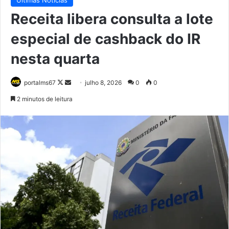
Receita libera consulta a lote
especial de cashback do IR
nesta quarta
Follow
Mande
portalms67
julho 8, 2026
0
0
on
um
2 minutos de leitura
X
e-
mail