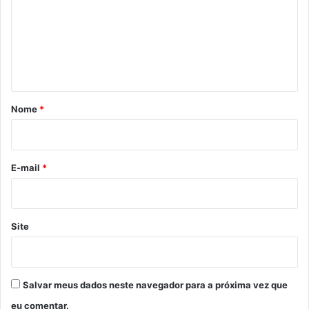
m
e
n
t
á
r
Nome
*
i
o
*
E-mail
*
Site
Salvar meus dados neste navegador para a próxima vez que
eu comentar.