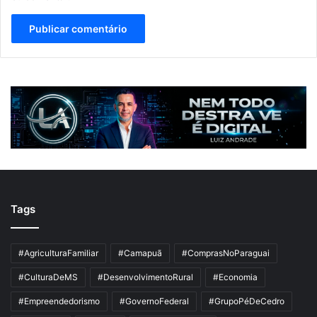
Tags
#AgriculturaFamiliar
#Camapuã
#ComprasNoParaguai
#CulturaDeMS
#DesenvolvimentoRural
#Economia
#Empreendedorismo
#GovernoFederal
#GrupoPéDeCedro