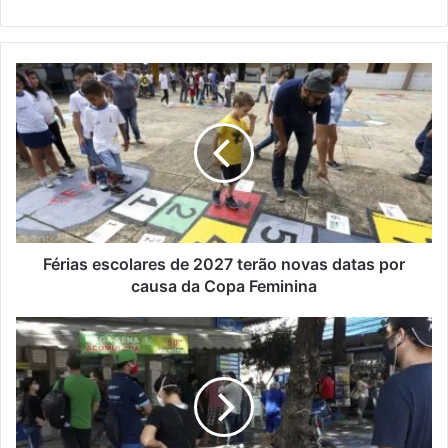
Férias
escolares
de
2027
terão
novas
datas
por
causa
da
Férias escolares de 2027 terão novas datas por
Copa
causa da Copa Feminina
Feminina
Justiça
proíbe
plataforma
de
aposta
esportiva