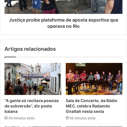
que
operava
no
Rio
Justiça proíbe plataforma de aposta esportiva que
operava no Rio
Artigos relacionados
“A gente só recitava poesias
Sala de Concerto, da Rádio
de subversão”, diz poeta
MEC, celebra Radamés
baiana
Gnattali nesta sexta
39 minutos atrás
55 minutos atrás