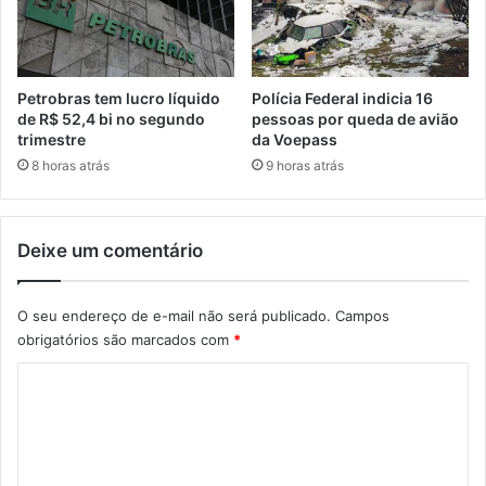
Petrobras tem lucro líquido
Polícia Federal indicia 16
de R$ 52,4 bi no segundo
pessoas por queda de avião
trimestre
da Voepass
8 horas atrás
9 horas atrás
Deixe um comentário
O seu endereço de e-mail não será publicado.
Campos
obrigatórios são marcados com
*
C
o
m
e