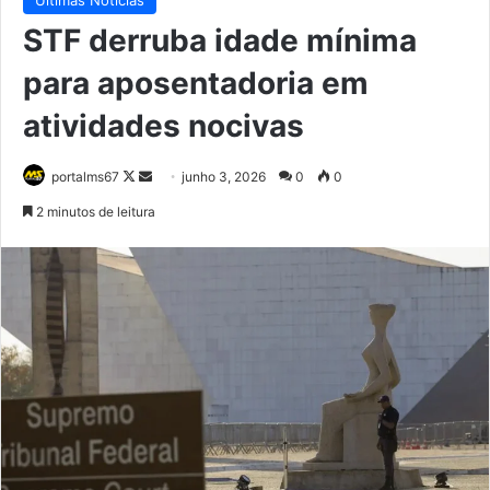
STF derruba idade mínima
para aposentadoria em
atividades nocivas
Follow
Mande
portalms67
junho 3, 2026
0
0
on
um
2 minutos de leitura
X
e-
mail