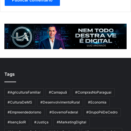
Tags
#AgriculturaFamiliar
#Camapuã
#ComprasNoParaguai
#CulturaDeMS
#DesenvolvimentoRural
#Economia
#Empreendedorismo
#GovernoFederal
#GrupoPéDeCedro
#IsençãoIR
#Justiça
#MarketingDigital