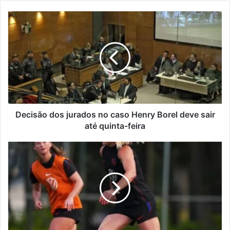
Decisão
dos
jurados
no
caso
Henry
Borel
deve
sair
até
Decisão dos jurados no caso Henry Borel deve sair
quinta-
até quinta-feira
feira
Seleção
dos
EUA
enaltece
Marta
e
já
mira