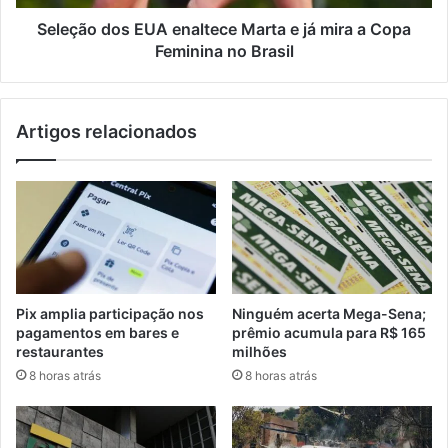
a
Copa
Seleção dos EUA enaltece Marta e já mira a Copa
Feminina
Feminina no Brasil
no
Brasil
Artigos relacionados
Pix amplia participação nos
Ninguém acerta Mega-Sena;
pagamentos em bares e
prêmio acumula para R$ 165
restaurantes
milhões
8 horas atrás
8 horas atrás