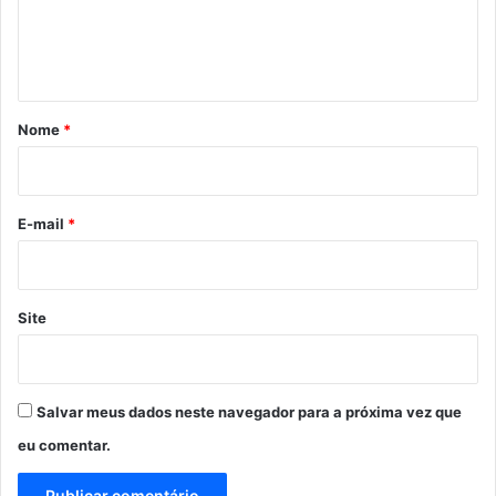
n
t
á
r
Nome
*
i
o
*
E-mail
*
Site
Salvar meus dados neste navegador para a próxima vez que
eu comentar.