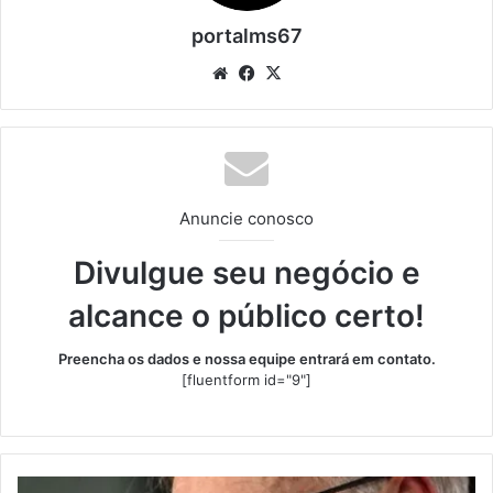
portalms67
Website
Facebook
X
Anuncie conosco
Divulgue seu negócio e
alcance o público certo!
Preencha os dados e nossa equipe entrará em contato.
[fluentform id="9"]
Ancelotti