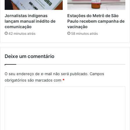
Jornalistas indígenas
Estações do Metrô de São
lançam manual inédito de
Paulo recebem campanha de
comunicação
vacinação
42 minutos atrás
58 minutos atrás
Deixe um comentário
O seu endereço de e-mail não será publicado.
Campos
obrigatórios são marcados com
*
C
o
m
e
n