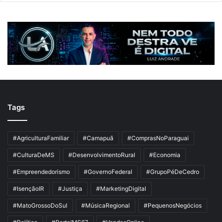
Tags
#AgriculturaFamiliar
#Camapuã
#ComprasNoParaguai
#CulturaDeMS
#DesenvolvimentoRural
#Economia
#Empreendedorismo
#GovernoFederal
#GrupoPéDeCedro
#IsençãoIR
#Justiça
#MarketingDigital
#MatoGrossoDoSul
#MúsicaRegional
#PequenosNegócios