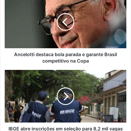
destaca
bola
parada
e
garante
Brasil
competitivo
na
Copa
Ancelotti destaca bola parada e garante Brasil
competitivo na Copa
IBGE
abre
inscrições
em
seleção
para
8,2
mil
vagas
de
IBGE abre inscrições em seleção para 8,2 mil vagas