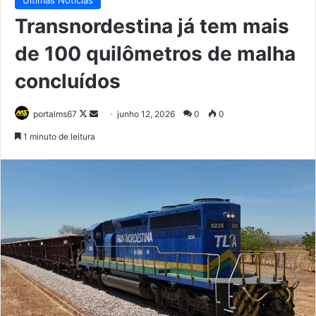
Transnordestina já tem mais
de 100 quilômetros de malha
concluídos
Follow
Mande
portalms67
junho 12, 2026
0
0
on
um
1 minuto de leitura
X
e-
mail