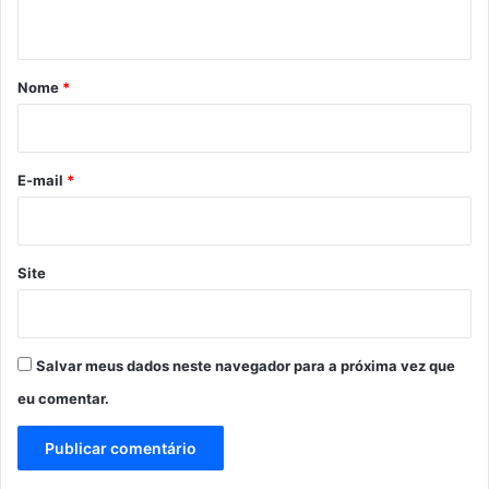
t
á
r
Nome
*
i
o
*
E-mail
*
Site
Salvar meus dados neste navegador para a próxima vez que
eu comentar.